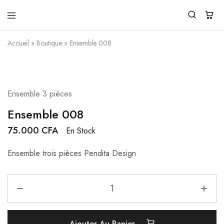
Pendita
Vente
Design
de
Accueil
»
Boutique
»
Ensemble 008
vêtements
traditionnels
modernes
Ensemble 3 pièces
Ensemble 008
75.000
CFA
En Stock
Ensemble trois pièces Pendita Design
Ajouter Au Panier