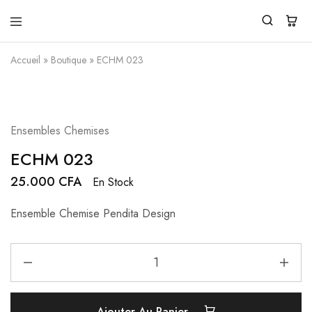
Pendita
Vente
Design
de
Accueil
»
Boutique
»
ECHM 023
vêtements
traditionnels
modernes
Ensembles Chemises
ECHM 023
25.000
CFA
En Stock
Ensemble Chemise Pendita Design
Ajouter Au Panier