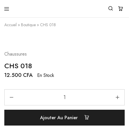
Pendita
Vente
Design
de
Accueil
»
Boutique
»
CHS 018
vêtements
traditionnels
modernes
Chaussures
CHS 018
12.500
CFA
En Stock
Ajouter Au Panier