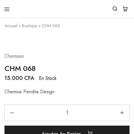
Pendita
Vente
Design
de
Accueil
»
Boutique
»
CHM 068
vêtements
traditionnels
modernes
Chemises
CHM 068
15.000
CFA
En Stock
Chemise Pendita Design
Ajouter Au Panier