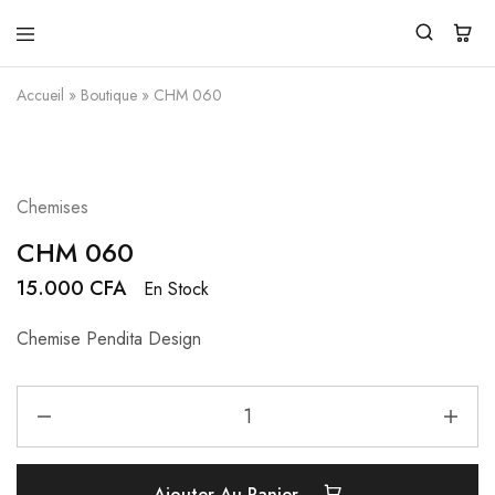
Pendita
Vente
Design
de
Accueil
»
Boutique
»
CHM 060
vêtements
traditionnels
modernes
Chemises
CHM 060
15.000
CFA
En Stock
Chemise Pendita Design
Ajouter Au Panier