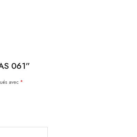
CAS 061”
iqués avec
*