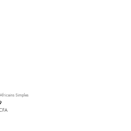
fricains Simples
9
CFA