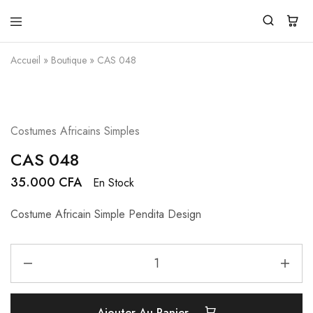
Pendita
Vente
Design
de
Accueil
»
Boutique
»
CAS 048
vêtements
traditionnels
modernes
Costumes Africains Simples
CAS 048
35.000
CFA
En Stock
Costume Africain Simple Pendita Design
Ajouter Au Panier