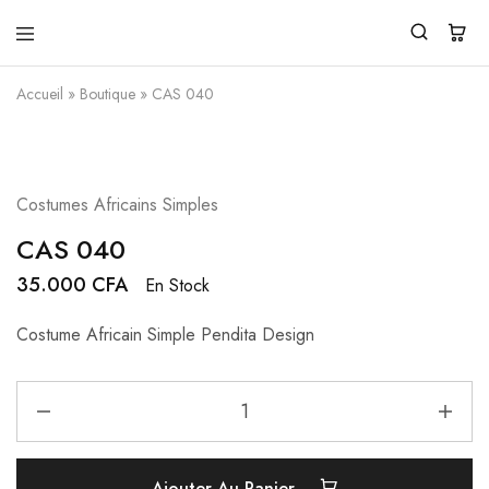
Pendita
Vente
Design
de
Accueil
»
Boutique
»
CAS 040
vêtements
traditionnels
modernes
Costumes Africains Simples
CAS 040
35.000
CFA
En Stock
Costume Africain Simple Pendita Design
Ajouter Au Panier