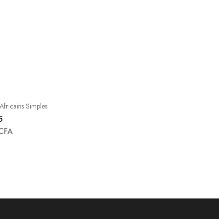
fricains Simples
5
CFA