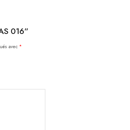
CAS 016”
iqués avec
*