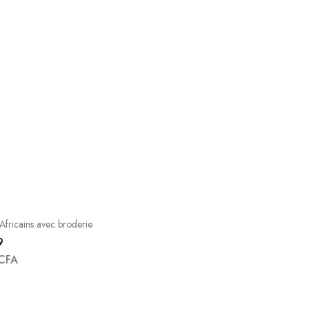
fricains avec broderie
9
CFA