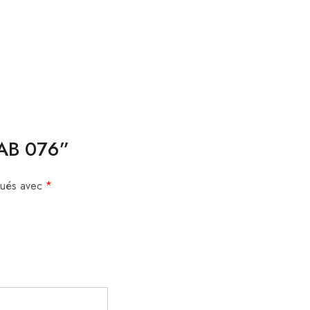
CAB 076”
iqués avec
*