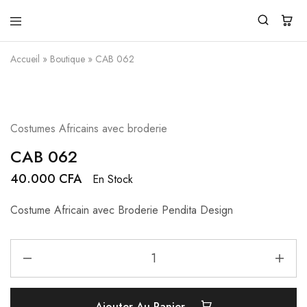
Pendita
Vente
Design
de
Accueil
»
Boutique
»
CAB 062
vêtements
traditionnels
modernes
Costumes Africains avec broderie
CAB 062
40.000
CFA
En Stock
Costume Africain avec Broderie Pendita Design
Ajouter Au Panier