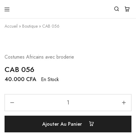
Pendita
Vente
Design
de
Accueil
»
Boutique
»
CAB 056
vêtements
traditionnels
modernes
Costumes Africains avec broderie
CAB 056
40.000
CFA
En Stock
Ajouter Au Panier