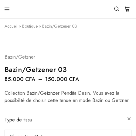
Pendita
Vente
Design
de
Accueil
»
Boutique
»
Bazin/Getzener 03
vêtements
traditionnels
modernes
Bazin/Getzner
Bazin/Getzener 03
85.000
CFA
–
150.000
CFA
Collection Bazin/Getznzer Pendita Desin. Vous avez la
possibilité de choisir cette tenue en mode Bazin ou Getzner.
Type de tissu