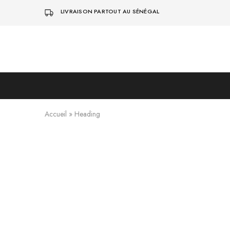
LIVRAISON PARTOUT AU SÉNÉGAL
Pendita
Vente
Design
de
vêtements
traditionnels
modernes
Accueil
»
Heading